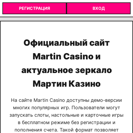
РЕГИСТРАЦИЯ
ВХОД
Официальный сайт
Martin Casino и
актуальное зеркало
Мартин Казино
На сайте Martin Casino доступны демо-версии
многих популярных игр. Пользователи могут
запускать слоты, настольные и карточные игры
в бесплатном режиме без регистрации и
пополнения счета. Такой формат позволяет